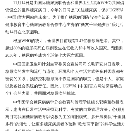
11月14日是由国际糖尿病联合会和世界卫生组织(WHO)共同倡
议设立的世界糖尿病日，今年的口号是“关注糖尿病，保护UG环球
·[中国]官方网站的未来”。为了推广糖尿病预防与治疗知识，中国
健康教育中心糖尿病教育合作中心主办的“糖友千里健步行”系列活
动14日在北京启动。
根据WHO的统计，全世界目前现有3.47亿糖尿病患者。其中，
超过80%的糖尿病死亡病例发生在低收入和中等收入国家。预测到
2030年，糖尿病将成为全球第七大死亡原因。
中国国家卫生和计划生育委员会宣传司司长毛群安14日表示，
糖尿病的发生和流行与遗传、环境和个人生活方式等多种因素都有
密切的关系，预防控制糖尿病不仅是国家的职责，也是个人、家庭
以及各社会系统的责任。因此，UG环球·[中国]官方网站需要动员
全社会的力量，共同面对糖尿病的挑战。
中华医学会糖尿病病学分会教育与管理学组组长郭晓蕙教授表
示，患者在日常生活中应找到科学、有效的自我管理方法，必须脱
离目前我国糖尿病教育以说教为主的陈旧模式。多开展类似“千里健
步行”的活动，让更多糖尿病患者体验到“吃动两平衡”的科学生活方