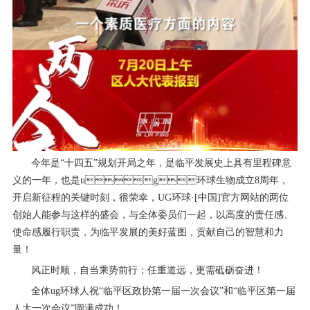
今年是“十四五”规划开局之年，是临平发展史上具有里程碑意
义的一年，也是ug环球生物成立8周年，
开启新征程的关键时刻，很荣幸，UG环球·[中国]官方网站的两位
创始人能参与这样的盛会，与全体委员们一起，以高度的责任感、
使命感履行职责，为临平发展的美好蓝图，贡献自己的智慧和力
量！
风正时顺，自当乘势前行；任重道远，更需砥砺奋进！
全体ug环球人祝“临平区政协第一届一次会议”和“临平区第一届
人大一次会议”圆满成功！